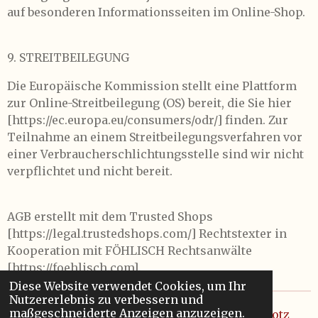
auf besonderen Informationsseiten im Online-Shop.
9. STREITBEILEGUNG
Die Europäische Kommission stellt eine Plattform
zur Online-Streitbeilegung (OS) bereit, die Sie hier
[https://ec.europa.eu/consumers/odr/] finden. Zur
Teilnahme an einem Streitbeilegungsverfahren vor
einer Verbraucherschlichtungsstelle sind wir nicht
verpflichtet und nicht bereit.
AGB erstellt mit dem Trusted Shops
[https://legal.trustedshops.com/] Rechtstexter in
Kooperation mit FÖHLISCH Rechtsanwälte
[https://foehlisch.com].
Diese Website verwendet Cookies, um Ihr
Nutzererlebnis zu verbessern und
maßgeschneiderte Anzeigen anzuzeigen.
© 2022 - 2026 Buchautor & Selbstverlag Herklotz